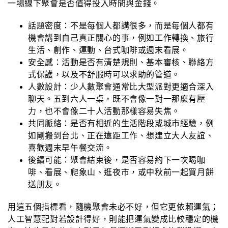
一場線下聚會是否值得投入時間與金錢。
話題密度：
不是每個人都講很多，而是每個人都有
機會講到自己真正關心的事，例如工作轉換、旅行
生活、創作、運動、台式咖啡或週末看展。
安全感：
活動是否有清楚規則、基本審核、聯絡方
式保護，以及不舒服時可以求助的管道。
人數設計：
少人數聚會通常比大型派對更適合深入
聊天。五到六人一桌，既不會像一對一那麼有壓
力，也不會像二十人活動那樣容易失焦。
共同脈絡：
是否有相近的生活階段或城市經驗，例
如剛搬到台北、正在遠距工作、想建立大人友誼、
喜歡週末早午餐交流。
後續可能：
聚會結束後，是否容易約下一次喝咖
啡、看展、爬象山、逛夜市，或中秋前一起買月餅
送朋友。
用這五個指標看，隨機聚會未必不好，但它更依賴運氣；
人工智慧配對若設計得好，則能把運氣變成比較穩定的機