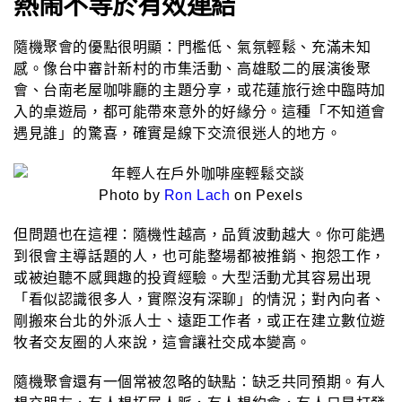
熱鬧不等於有效連結
隨機聚會的優點很明顯：門檻低、氣氛輕鬆、充滿未知
感。像台中審計新村的市集活動、高雄駁二的展演後聚
會、台南老屋咖啡廳的主題分享，或花蓮旅行途中臨時加
入的桌遊局，都可能帶來意外的好緣分。這種「不知道會
遇見誰」的驚喜，確實是線下交流很迷人的地方。
Photo by
Ron Lach
on Pexels
但問題也在這裡：隨機性越高，品質波動越大。你可能遇
到很會主導話題的人，也可能整場都被推銷、抱怨工作，
或被迫聽不感興趣的投資經驗。大型活動尤其容易出現
「看似認識很多人，實際沒有深聊」的情況；對內向者、
剛搬來台北的外派人士、遠距工作者，或正在建立數位遊
牧者交友圈的人來說，這會讓社交成本變高。
隨機聚會還有一個常被忽略的缺點：缺乏共同預期。有人