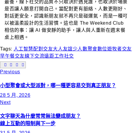
最後，線下社交的品質不只取決於遇見誰，也取決於場景
是否讓人願意打開自己。當配對更有脈絡、人數更剛好、
對話更安全，認識新朋友就不再只是碰運氣，而是一種可
以被溫柔設計的生活習慣。這也是 The Weekend Club
相信的事：讓 AI 做安靜的助手，讓人與人重新在週末餐
桌上相遇。
Tags:
人工智慧配對交友
大人友誼
少人數聚會
數位遊牧者交友
早午餐交友
線下交流
遠距工作社交
Previous
小型聚會或大型派對，哪一種更容易交到真正朋友？
28 5 月, 2026
Next
文字聊天為什麼常常無法變成朋友？
線上互動的限制與下一步
31 5 月, 2026