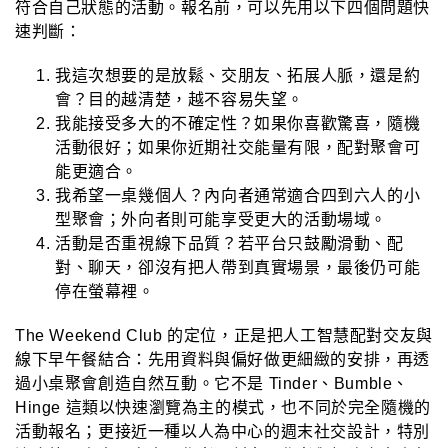
符合自己狀態的活動。報名前，可以先用以下四個問題快
速判斷：
我這次想要的是放鬆、交朋友、拓展人脈，還是約
會？
目的越清楚，越不容易失望。
我能接受多大的不確定性？
如果你喜歡驚喜，隨機
活動很好；如果你近期社交能量有限，配對聚會可
能更適合。
我希望一桌幾個人？
內向者通常適合四到六人的小
型聚會；外向者則可能享受更大的活動場域。
活動是否重視線下品質？
若平台只鼓勵滑動、配
對、聊天，卻沒有把人帶到真實場景，最後仍可能
停在螢幕裡。
The Weekend Club 的定位，正是把人工智慧配對交友與
線下早午餐結合：先用資料與偏好做更細緻的安排，再透
過小桌聚會創造自然互動。它不是 Tinder、Bumble、
Hinge 這類以快速瀏覽為主的模式，也不同於完全隨機的
活動報名；更接近一種以人為中心的週末社交設計，特別