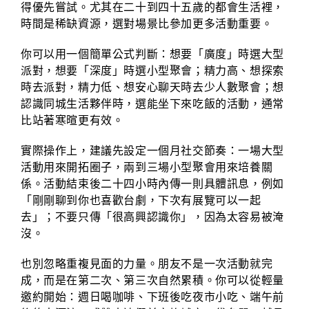
得優先嘗試。尤其在二十到四十五歲的都會生活裡，
時間是稀缺資源，選對場景比參加更多活動重要。
你可以用一個簡單公式判斷：想要「廣度」時選大型
派對，想要「深度」時選小型聚會；精力高、想探索
時去派對，精力低、想安心聊天時去少人數聚會；想
認識同城生活夥伴時，選能坐下來吃飯的活動，通常
比站著寒暄更有效。
實際操作上，建議先設定一個月社交節奏：一場大型
活動用來開拓圈子，兩到三場小型聚會用來培養關
係。活動結束後二十四小時內傳一則具體訊息，例如
「剛剛聊到你也喜歡台劇，下次有展覽可以一起
去」；不要只傳「很高興認識你」，因為太容易被淹
沒。
也別忽略重複見面的力量。朋友不是一次活動就完
成，而是在第二次、第三次自然累積。你可以從輕量
邀約開始：週日喝咖啡、下班後吃夜市小吃、端午前