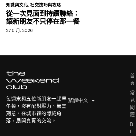
知識與文化
,
社交技巧與攻略
從一次見面到持續聯絡：
讓新朋友不只停在那一餐
27 5 月, 2026
English
首
U
Deutsch
頁
s
e
한국어
常
r
每週末與五位新朋友一起早
繁體中文
日本語
見
S
午餐，沒有配對壓力、無需
問
t
刻意，在城市裡的隱藏角
題
o
落，展開真實的交流。
B
r
l
i