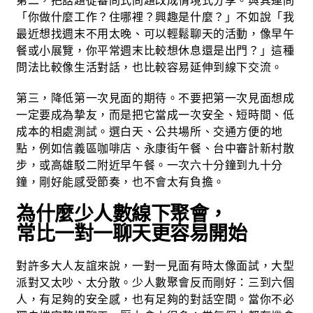
第二，把話題從審問式問題改成情境式分享。與其連問
「你做什麼工作？住哪裡？興趣是什麼？」不如說「我
最近想找週末不用太晚、可以輕鬆聊天的活動，像早午
餐或小展覽，你平常週末比較想休息還是出門？」這種
問法比較像生活對話，也比較容易延伸到線下交流。
第三，降低第一次見面的期待。不要把第一次見面想成
一定要成為摯友，而是把它當成一次安全、短時間、低
成本的相處測試。選白天、公共場所、交通方便的地
點，例如信義區咖啡店、永康街午餐、台中審計新村散
步，或高雄駁二附近早午餐。一次六十分鐘到九十分
鐘，剛好能感受節奏，也不會太有負擔。
為什麼少人數線下聚會，
常比一對一聊天更容易開始
對許多大人友誼來說，一對一見面有時太像面試，大型
派對又太吵、太分散。少人數聚會反而剛好：三到六個
人，有足夠的安全感，也有足夠的對話空間。當你不必