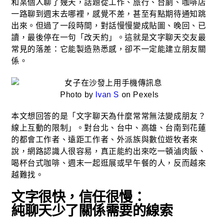
和某個人聊了幾天，話題從工作、旅行、台劇、咖啡店
一路聊到週末去哪裡，感覺不差，甚至有點期待通知跳
出來。但過了一段時間，對話慢慢變成貼圖、晚回、已
讀，最後停在一句「改天約」。這就是文字聊天交友最
常見的落差：它能製造熟悉感，卻不一定能建立朋友關
係。
Photo by
Ivan S
on Pexels
本文想回答的是「文字聊天為什麼常常無法變成朋友？
線上互動的限制」。對台北、台中、高雄、台南到花蓮
的都會工作者、遠距工作者、外派族與數位遊牧者來
說，網路認識人很容易，真正能約出來吃一頓滷肉飯、
喝杯台式咖啡、週末一起逛展或早午餐的人，反而越來
越難找。
文字很快，信任很慢：
純聊天少了關係需要的線索