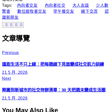
Tags:
內向者交友
內向者社交
大人友誼
少人數
聚會
數位遊牧者交友
早午餐交友
線下交流
認
識新朋友
文章導覽
Previous
遠距生活不只上線：把每週線下見面變成社交肌力訓練
21 5 月, 2026
Next
剛搬到新城市的社交待辦清單：30 天把週末變成生活圈
21 5 月, 2026
You May Also Like