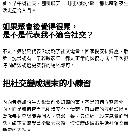
會。早午餐社交、咖啡聊天、共同興趣小聚，都比嘈雜夜生
活更適合入門。
如果聚會後覺得很累，
是不是代表我不適合社交？
不是。疲累只代表你消耗了社交電量。回家後安排獨處、散
步、洗澡或看一集輕鬆影集，都是正常的恢復方式。下次把
時間縮短或選更安靜的場地即可。
把社交變成週末的小練習
內向者參加陌生人聚會前要知道的事，不是如何立刻變外
向，而是如何替自己創造安全、清楚、可重複的互動環境。
當你每週只認識幾個人、只聊一餐、只延續一段有感覺的對
話，線下交流就會從壓力來源，慢慢變成城市生活裡溫柔而
穩定的支點。