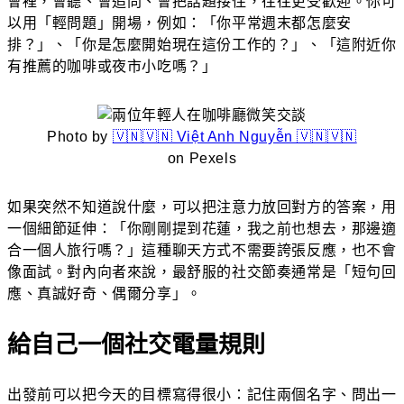
會裡，會聽、會追問、會把話題接住，往往更受歡迎。你可
以用「輕問題」開場，例如：「你平常週末都怎麼安
排？」、「你是怎麼開始現在這份工作的？」、「這附近你
有推薦的咖啡或夜市小吃嗎？」
Photo by
🇻🇳🇻🇳 Việt Anh Nguyễn 🇻🇳🇻🇳
on Pexels
如果突然不知道說什麼，可以把注意力放回對方的答案，用
一個細節延伸：「你剛剛提到花蓮，我之前也想去，那邊適
合一個人旅行嗎？」這種聊天方式不需要誇張反應，也不會
像面試。對內向者來說，最舒服的社交節奏通常是「短句回
應、真誠好奇、偶爾分享」。
給自己一個社交電量規則
出發前可以把今天的目標寫得很小：記住兩個名字、問出一