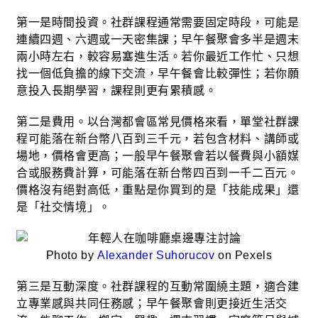
第一是時間投資。社群課程通常需要固定時段，可能是
連續四週、六週或一天密集課；早午餐聚會多半是週末
兩小時左右，較容易塞進生活。若你最近工作忙、只想
找一個低負擔的線下交流，早午餐會比較彈性；若你願
意投入長期學習，課程則更有累積感。
第二是費用。以台灣都會區常見價格來看，單堂社群課
程可能落在新台幣八百到三千元，若包含材料、講師或
場地，價格會更高；一般早午餐聚會若以餐費與小額媒
合或服務費計算，可能落在新台幣四百到一千二百元。
價格沒有絕對高低，重點是你買到的是「技能成果」還
是「社交情境」。
Photo by
Alexander Suhorucov
on Pexels
第三是互動深度。社群課程的互動常圍繞主題，適合建
立專業感與共同任務感；早午餐聚會則更接近生活交