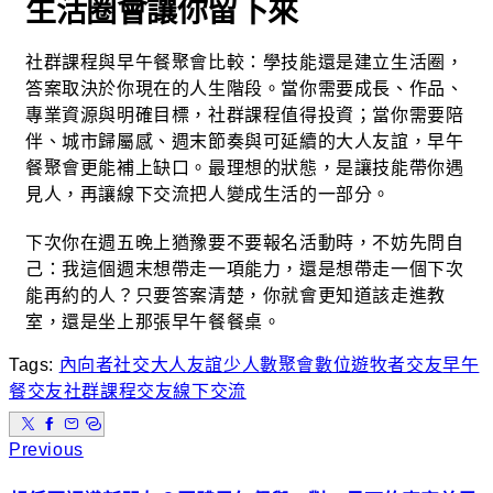
生活圈會讓你留下來
社群課程與早午餐聚會比較：學技能還是建立生活圈，
答案取決於你現在的人生階段。當你需要成長、作品、
專業資源與明確目標，社群課程值得投資；當你需要陪
伴、城市歸屬感、週末節奏與可延續的大人友誼，早午
餐聚會更能補上缺口。最理想的狀態，是讓技能帶你遇
見人，再讓線下交流把人變成生活的一部分。
下次你在週五晚上猶豫要不要報名活動時，不妨先問自
己：我這個週末想帶走一項能力，還是想帶走一個下次
能再約的人？只要答案清楚，你就會更知道該走進教
室，還是坐上那張早午餐餐桌。
Tags:
內向者社交
大人友誼
少人數聚會
數位遊牧者交友
早午
餐交友
社群課程交友
線下交流
Previous