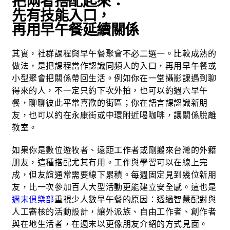
把兩者搭配起來：
先有技能入口，
再用早午餐延續關係
其實，社群課程與早午餐聚會不必二選一。比較成熟的
做法，是把課程當作認識同頻人的入口，再用早午餐或
小型聚會把關係帶回生活。例如你在一堂攝影課遇到聊
得來的人，不一定只約下次外拍，也可以約週六早午
餐，聊聊彼此平常喜歡的街區；你在語言課認識新朋
友，也可以約在永康街或中環附近喝咖啡，讓關係脫離
教室。
如果你是數位遊牧者、遠距工作者或剛搬來台灣的外籍
朋友，這種搭配尤其有用。工作與學習可以在線上完
成，但友誼通常需要線下累積。每週固定見到幾位新朋
友，比一次參加百人大型活動更能建立安全感。這也是
週末俱樂部
重視少人數早午餐的原因：透過智慧配對與
人工審核的活動設計，讓外派族、自由工作者、創作者
與在地生活者，在週末以更像朋友介紹的方式見面。