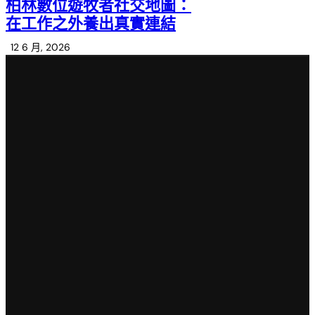
柏林數位遊牧者社交地圖：
在工作之外養出真實連結
12 6 月, 2026
Use
Sto