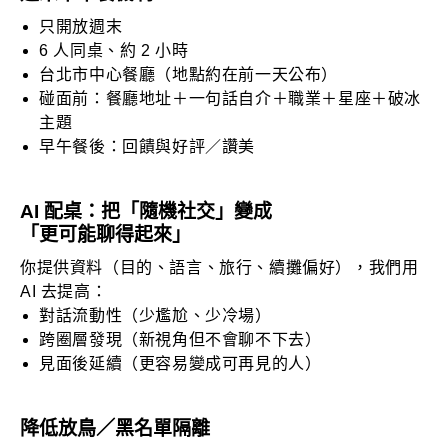
只開放週末
6 人同桌、約 2 小時
台北市中心餐廳（地點約在前一天公布）
碰面前：餐廳地址＋一句話自介＋職業＋星座＋破冰
主題
早午餐後：回饋與好評／讚美
AI 配桌：把「隨機社交」變成
「更可能聊得起來」
你提供資料（目的、語言、旅行、續攤偏好），我們用
AI 去提高：
對話流動性（少尷尬、少冷場）
跨圈層發現（新視角但不會聊不下去）
見面後延續（更容易變成可再見的人）
降低放鳥／黑名單隔離