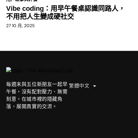
Vibe coding：用早午餐桌認識同路人，
不用把人生變成硬社交
27 10 月, 2025
English
Deutsch
U
한국어
s
每週末與五位新朋友一起早
繁體中文
日本語
e
午餐，沒有配對壓力、無需
r
刻意，在城市裡的隱藏角
S
落，展開真實的交流。
t
o
r
i