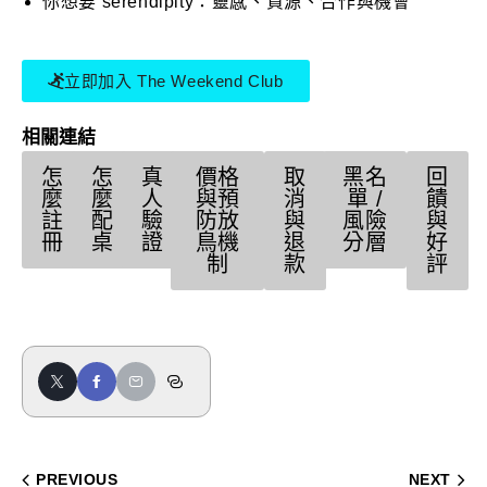
你想要 serendipity：靈感、資源、合作與機會
立即加入 The Weekend Club
相關連結
怎
怎
真
價格
取
黑名
回
麼
麼
人
與預
消
單 /
饋
註
配
驗
防放
與
風險
與
冊
桌
證
鳥機
退
分層
好
制
款
評
PREVIOUS
NEXT