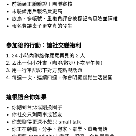
前鏡頭正臉驗證＋團隊審核
未驗證用戶報名費更高
放鳥、多帳號、重複負評會被標記高風險並隔離
報名費讓桌子更常真的發生
參加後的行動：讓社交變複利
24 小時內聯絡你願意再見的 2 人
丟出一個小計畫（咖啡/散步/下次早午餐）
用一行筆記記下對方亮點與話題
每週一次、連續四週，你會明顯感覺生活變開
這很適合你如果
你剛到台北或剛換圈子
你社交只剩同事或舊友
你想聊得更深不想只 small talk
你正在轉職、分手、搬家、畢業、重新開始