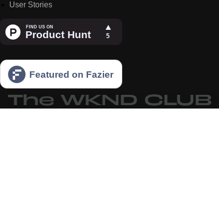
User Stories
The WKND CLUB