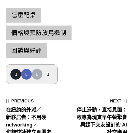
怎麼配桌
價格與預防放鳥機制
回饋與好評
PREVIOUS
NEXT
文章導覽
在紐約的外派／
停止滑動，直接見面：
新移居者：不用硬
一款專為現實早午餐聚會
networking，
與線下交友設計的 AI
也能快速建立真朋友
社交應用