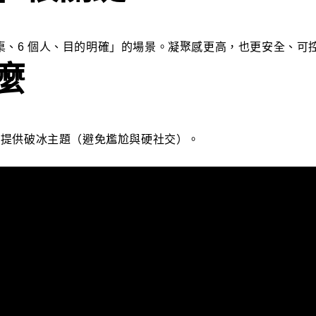
、6 個人、目的明確」的場景。凝聚感更高，也更安全、可
麼
並提供破冰主題（避免尷尬與硬社交）。
題、你今年想把生活打開哪一塊」。