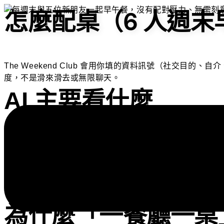
怎麼配桌（6 人週末
馬上報名
The Weekend Club 會用你填的資料訊號（社交
度，不是滑來滑去或無限聊天。
AI 主要看什麼
相容訊號： 你想用社交達成什麼、你在自介透露的互動
平衡與多樣性： 我們不追求「六個一模一樣的人」，而
可靠度與安全： 真人驗證狀態、放鳥紀錄、風險分層。
硬限制： 城市、你選的時段、席位狀態。
為什麼「一餐廳一桌