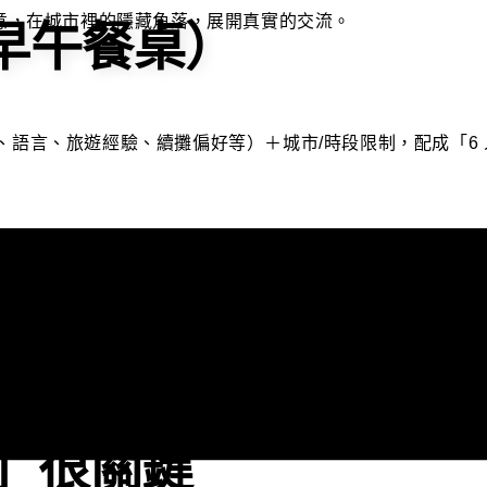
早午餐桌）
目的、自介、語言、旅遊經驗、續攤偏好等）＋城市/時段限制，配成
風格、語言與跨文化程度、續攤偏好。
是讓大家在同一頻率下仍然有差異，對話更有火花。
」很關鍵