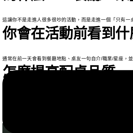
這讓你不是走進人很多很吵的活動，而是走進一個「只有一桌
你會在活動前看到什
通常在前一天會看到餐廳地點、桌友一句自介/職業/星座，
怎麼提高配桌品質
自介不要空泛：寫「你最近在忙什麼、你最想聊的三個主
完成真人驗證（你會更容易被配到優質桌）。
選你真的能到的時段（可靠度會影響後續體驗）。