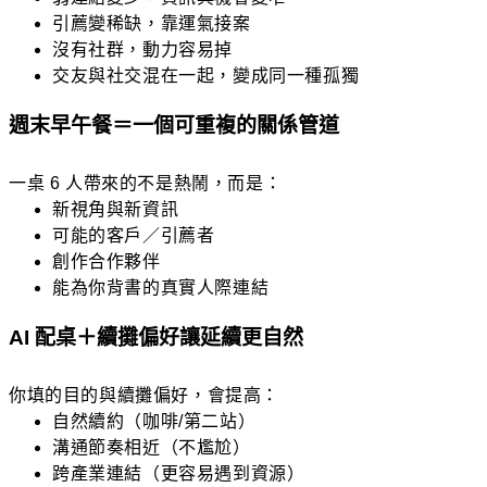
引薦變稀缺，靠運氣接案
沒有社群，動力容易掉
交友與社交混在一起，變成同一種孤獨
週末早午餐＝一個可重複的關係管道
一桌 6 人帶來的不是熱鬧，而是：
新視角與新資訊
可能的客戶／引薦者
創作合作夥伴
能為你背書的真實人際連結
AI 配桌＋續攤偏好讓延續更自然
你填的目的與續攤偏好，會提高：
自然續約（咖啡/第二站）
溝通節奏相近（不尷尬）
跨產業連結（更容易遇到資源）