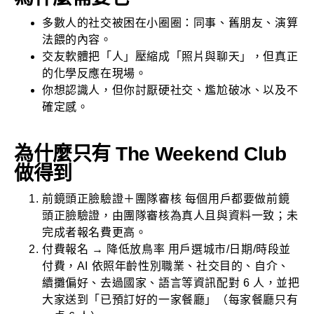
多數人的社交被困在小圈圈：同事、舊朋友、演算
法餵的內容。
交友軟體把「人」壓縮成「照片與聊天」，但真正
的化學反應在現場。
你想認識人，但你討厭硬社交、尷尬破冰、以及不
確定感。
為什麼只有 The Weekend Club
做得到
前鏡頭正臉驗證＋團隊審核 每個用戶都要做前鏡
頭正臉驗證，由團隊審核為真人且與資料一致；未
完成者報名費更高。
付費報名 → 降低放鳥率 用戶選城市/日期/時段並
付費，AI 依照年齡性別職業、社交目的、自介、
續攤偏好、去過國家、語言等資訊配對 6 人，並把
大家送到「已預訂好的一家餐廳」（每家餐廳只有