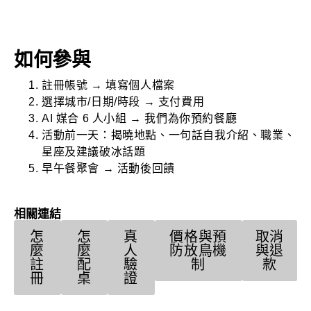
如何參與
註冊帳號 → 填寫個人檔案
選擇城市/日期/時段 → 支付費用
AI 媒合 6 人小組 → 我們為你預約餐廳
活動前一天：揭曉地點、一句話自我介紹、職業、
星座及建議破冰話題
早午餐聚會 → 活動後回饋
相關連結
怎
怎
真
價格與預
取消
麼
麼
人
防放鳥機
與退
註
配
驗
制
款
冊
桌
證