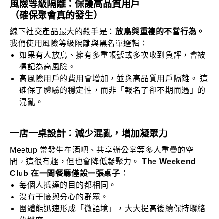
風險等級隔離：保護高品質用戶
（確保聚會真的發生）
線下社交產品最大的殺手是：
放鳥與重複的不當行為。
我們使用風險等級隔離與黑名單邏輯：
如果有人放鳥、擁有多重帳號或多次收到負評，會被
標記為高風險。
高風險用戶的費用會增加，並與高品質用戶隔離。 這
確保了體驗的穩定性，而非「報名了卻不期而遇」的
混亂。
一店一桌設計：減少混亂，增加凝聚力
Meetup 常發生在酒吧、共享辦公室等多人重疊的空
間，這很有趣，但也會降低凝聚力。
The Weekend
Club 在一間餐廳僅設一張桌子：
每個人抵達的目的都相同。
沒有干擾與分心的群眾。
團體能迅速形成「微語境」，大大提高後續保持聯絡