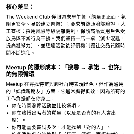
核心差異：
The Weekend Club
僅限週末早午餐
（能量更正面、氛
圍更安全、易於建立習慣）；要求
前鏡頭臉部驗證 + 人
工審核
；採用
風險等級隔離機制
，保護高品質用戶免受
放鳥與不當行為干擾。我們堅持
一店一桌
（減少混亂，
提高凝聚力），並透過
活動後評價機制
讓社交品質隨時
間不斷進化。
Meetup 的隱形成本：「搜尋 → 承諾 → 也許」
的無限循環
Meetup 在尋找特定興趣社群時表現出色，但作為通用
的「認識新朋友」方案，它通常顯得低效，因為所有的
工作負擔都在你身上：
你花時間瀏覽活動並比較選項。
你在賭博出席者的質量（以及是否真的有人會出
席）。
你可能需要嘗試多次，才能找到「對的人」。