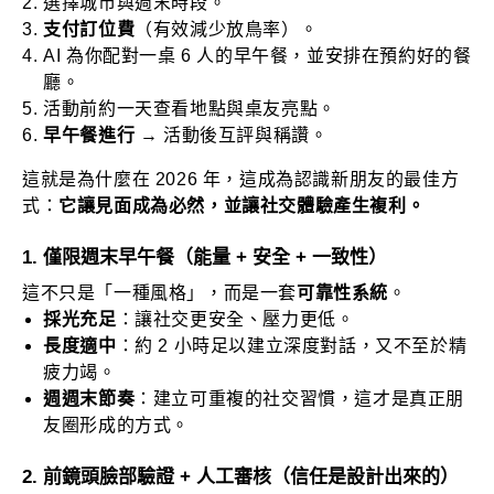
選擇城市與週末時段。
支付訂位費
（有效減少放鳥率）。
AI 為你配對一桌 6 人的早午餐，並安排在預約好的餐
廳。
活動前約一天查看地點與桌友亮點。
早午餐進行
→ 活動後互評與稱讚。
這就是為什麼在 2026 年，這成為認識新朋友的最佳方
式：
它讓見面成為必然，並讓社交體驗產生複利。
1. 僅限週末早午餐（能量 + 安全 + 一致性）
這不只是「一種風格」，而是一套
可靠性系統
。
採光充足
：讓社交更安全、壓力更低。
長度適中
：約 2 小時足以建立深度對話，又不至於精
疲力竭。
週週末節奏
：建立可重複的社交習慣，這才是真正朋
友圈形成的方式。
2. 前鏡頭臉部驗證 + 人工審核（信任是設計出來的）