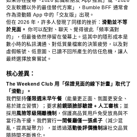
如果你在搜尋「2026 認識新朋友 App 推薦」或「2026
交友軟體以外的最佳替代方案」，Bumble BFF 通常會
作為滑動類 App 中的「交友版」出現。
但在 2026 年，許多人發現了同樣的挫折：
滑動並不等
於見面。
你可以配對、聊天、覺得彼此「頻率滿對
的」，但最後依然停留在螢幕上。這其中的隱形成本是
數小時的私訊溝通、對低質量檔案的決策疲勞，以及對
虛假帳號、低意圖、已讀不回所產生的信任危機，讓人
最終選擇放棄嘗試。
核心差異：
The Weekend Club 用「保證見面的線下計畫」取代了
「滑動」。
我們堅持
僅限週末早午餐
（能量更正面、氛圍更安全、
易於建立習慣）；要求
前鏡頭臉部驗證 + 人工審核
；並
採用
風險等級隔離機制
，保護高品質用戶免受放鳥與不
當行為干擾。我們實行
一間餐廳僅一張桌子
（減少混
亂，提高凝聚力），並透過
活動後評價機制
讓社交品質
隨時間不斷進化。