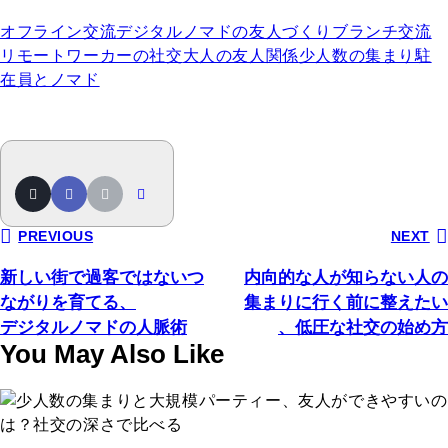
オフライン交流
デジタルノマドの友人づくり
ブランチ交流
リモートワーカーの社交
大人の友人関係
少人数の集まり
駐
在員とノマド
PREVIOUS
NEXT
新しい街で過客ではないつ
内向的な人が知らない人の
ながりを育てる、
集まりに行く前に整えたい
デジタルノマドの人脈術
、低圧な社交の始め方
You May Also Like