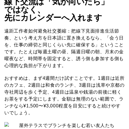
線下交流は「気が向いたら」
ではなく、
先にカレンダーへ入れます
遠距工作者如何避免社交萎縮：把線下見面排進生活節
奏、という考え方を日本語に置き換えるなら、「会う日
を、仕事の締切と同じくらい先に確保する」ということ
です。たとえば毎週土曜の昼、隔週日曜の朝、月末の金
曜夜など、時間帯を固定すると、誘う側も参加する側も
心理的な負担が下がります。
おすすめは、まず4週間だけ試すことです。1週目は近所
のカフェ、2週目は和食のランチ、3週目は浅草や京都の
寺社周辺を歩く予定、4週目は温泉や銭湯の前後に軽く
お茶をする予定にします。金額は無理のない範囲で、ラ
ンチなら¥1,500〜¥3,000程度を目安にすると続けやす
いでしょう。