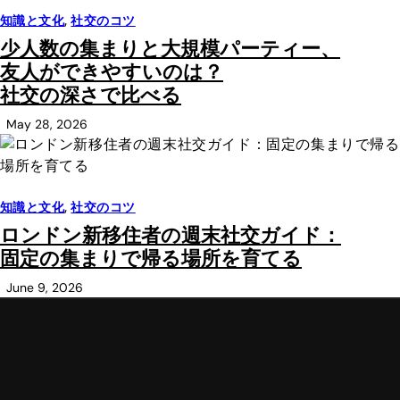
知識と文化
,
社交のコツ
少人数の集まりと大規模パーティー、
友人ができやすいのは？
社交の深さで比べる
May 28, 2026
知識と文化
,
社交のコツ
ロンドン新移住者の週末社交ガイド：
固定の集まりで帰る場所を育てる
June 9, 2026
U
s