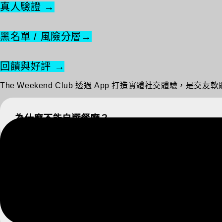
真人驗證 →
黑名單 / 風險分層→
回饋與好評 →
The Weekend Club 透過 App 打造實體社交體驗，
為什麼不能自選餐廳？
為什麼不能自選聚會夥伴？
不開放更換組別的好處