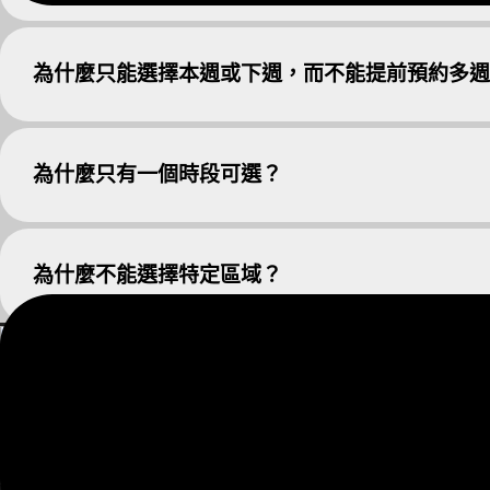
為什麼只能選擇本週或下週，而不能提前預約多週
為什麼只有一個時段可選？
為什麼不能選擇特定區域？
English
每週末與五位新朋友一起早午餐，沒有配對壓力、無
Deutsch
需刻意，在城市裡的隱藏角落，展開真實的交流。
한국어
繁體中文
日本語